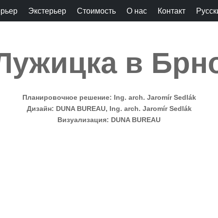
ерьер
Экстерьер
Стоимость
О нас
Контакт
Русск
Лужицка в Брн
Планировочное решение: Ing. arch. Jaromír Sedlák
Дизайн: DUNA BUREAU, Ing. arch. Jaromír Sedlák
Визуализация: DUNA BUREAU