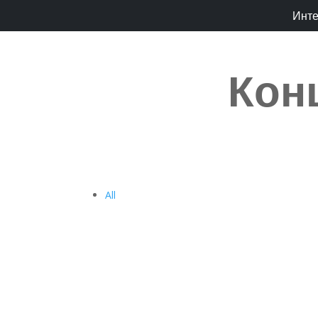
Инт
Кон
All