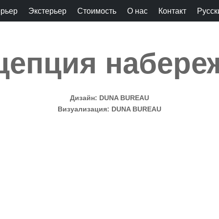
ерьер
Экстерьер
Стоимость
О нас
Контакт
Русск
цепция набере
Дизайн: DUNA BUREAU
Визуализация: DUNA BUREAU