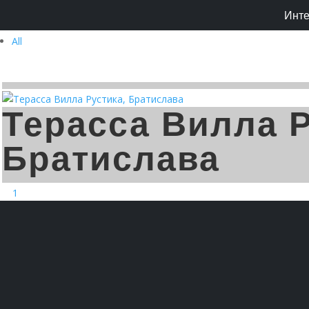
Инт
All
Терасса Вилла Р
Братислава
1